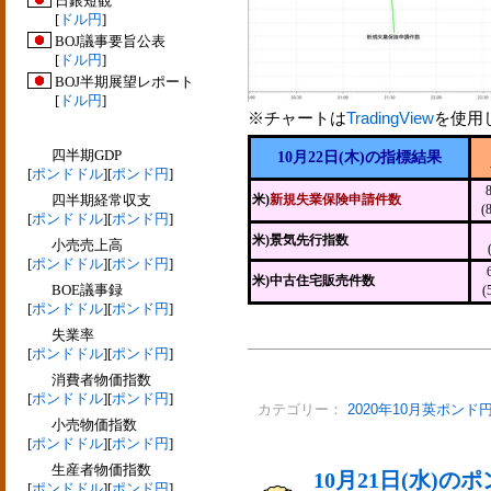
日銀短観
[
ドル円
]
BOJ議事要旨公表
[
ドル円
]
BOJ半期展望レポート
[
ドル円
]
※チャートは
TradingView
を使用
四半期GDP
10月22日(木)の指標結果
[
ポンドドル
][
ポンド円
]
四半期経常収支
米)
新規失業保険申請件数
(
[
ポンドドル
][
ポンド円
]
米)景気先行指数
小売売上高
[
ポンドドル
][
ポンド円
]
米)中古住宅販売件数
BOE議事録
(
[
ポンドドル
][
ポンド円
]
失業率
[
ポンドドル
][
ポンド円
]
消費者物価指数
[
ポンドドル
][
ポンド円
]
カテゴリー：
2020年10月英ポンド
小売物価指数
[
ポンドドル
][
ポンド円
]
生産者物価指数
10月21日(水)
[
ポンドドル
][
ポンド円
]