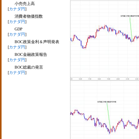
小売売上高
[
カナダ円
]
消費者物価指数
[
カナダ円
]
GDP
[
カナダ円
]
BOC政策金利＆声明発表
[
カナダ円
]
BOC金融政策報告
[
カナダ円
]
BOC総裁の発言
[
カナダ円
]