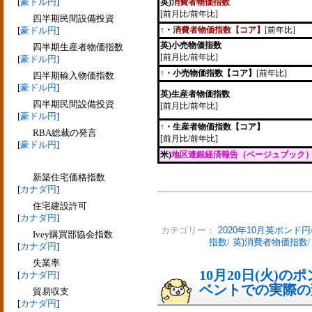
[
豪ドル円
]
英)
消費者物価指数
[前月比/前年比]
四半期民間設備投資
[
豪ドル円
]
↑・
消費者物価指数【コア】
[前年比]
英)小売物価指数
四半期生産者物価指数
[前月比/前年比]
[
豪ドル円
]
↑・小売物価指数【コア】
[前年比]
四半期輸入物価指数
[
豪ドル円
]
英)生産者物価指数
四半期民間設備投資
[前月比/前年比]
[
豪ドル円
]
↑・生産者物価指数【コア】
RBA総裁の発言
[前月比/前年比]
[
豪ドル円
]
米)
地区連銀経済報告（ベージュブック
新築住宅価格指数
[
カナダ円
]
住宅建設許可
[
カナダ円
]
カテゴリー：
2020年10月英ポンド円
Ivey購買部協会指数
指数
/
英)消費者物価指数
[
カナダ円
]
失業率
10月20日(火)
[
カナダ円
]
ベントでの実際の変動
貿易収支
[
カナダ円
]