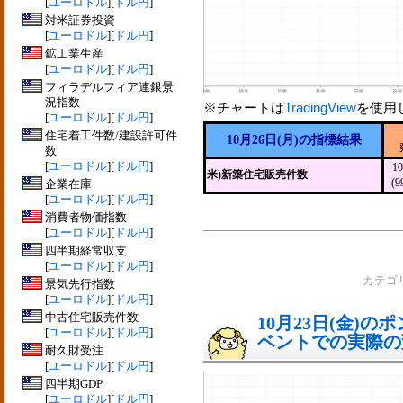
[
ユーロドル
][
ドル円
]
対米証券投資
[
ユーロドル
][
ドル円
]
鉱工業生産
[
ユーロドル
][
ドル円
]
フィラデルフィア連銀景
況指数
※チャートは
TradingView
を使用
[
ユーロドル
][
ドル円
]
住宅着工件数/建設許可件
10月26日(月)の指標結果
数
[
ユーロドル
][
ドル円
]
1
米)新築住宅販売件数
(9
企業在庫
[
ユーロドル
][
ドル円
]
消費者物価指数
[
ユーロドル
][
ドル円
]
四半期経常収支
[
ユーロドル
][
ドル円
]
カテゴ
景気先行指数
[
ユーロドル
][
ドル円
]
中古住宅販売件数
10月23日(金)
[
ユーロドル
][
ドル円
]
ベントでの実際の変動
耐久財受注
[
ユーロドル
][
ドル円
]
四半期GDP
[
ユーロドル
][
ドル円
]