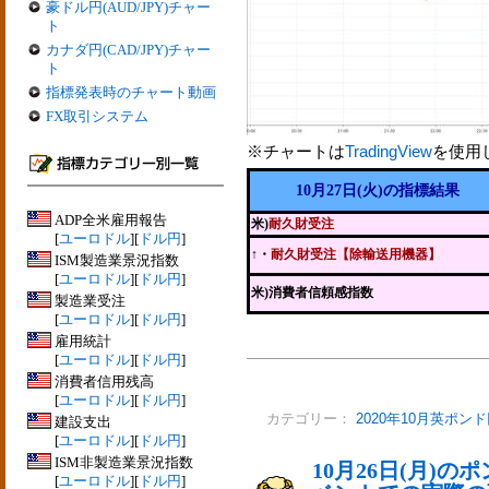
豪ドル円(AUD/JPY)チャー
ト
カナダ円(CAD/JPY)チャー
ト
指標発表時のチャート動画
FX取引システム
※チャートは
TradingView
を使用
10月27日(火)の指標結果
ADP全米雇用報告
米)
耐久財受注
[
ユーロドル
][
ドル円
]
↑
・
耐久財受注【除輸送用機器】
ISM製造業景況指数
[
ユーロドル
][
ドル円
]
米)消費者信頼感指数
製造業受注
[
ユーロドル
][
ドル円
]
雇用統計
[
ユーロドル
][
ドル円
]
消費者信用残高
[
ユーロドル
][
ドル円
]
カテゴリー：
2020年10月英ポン
建設支出
[
ユーロドル
][
ドル円
]
ISM非製造業景況指数
10月26日(月)
[
ユーロドル
][
ドル円
]