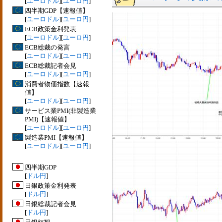
[
ユーロドル
][
ユーロ円
]
四半期GDP【速報値】
[
ユーロドル
][
ユーロ円
]
ECB政策金利発表
[
ユーロドル
][
ユーロ円
]
ECB総裁の発言
[
ユーロドル
][
ユーロ円
]
ECB総裁記者会見
[
ユーロドル
][
ユーロ円
]
消費者物価指数【速報
値】
[
ユーロドル
][
ユーロ円
]
サービス業PMI(非製造業
PMI)【速報値】
[
ユーロドル
][
ユーロ円
]
製造業PMI【速報値】
[
ユーロドル
][
ユーロ円
]
四半期GDP
[
ドル円
]
日銀政策金利発表
[
ドル円
]
日銀総裁記者会見
[
ドル円
]