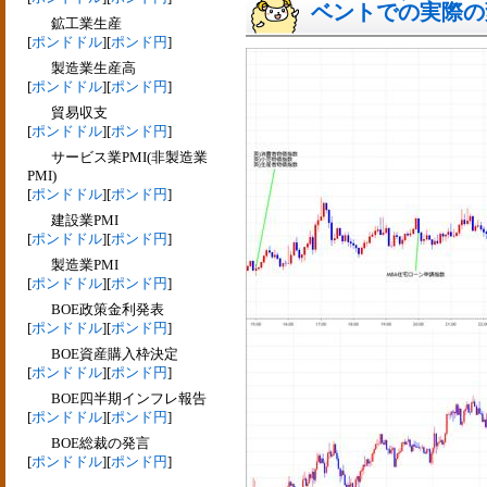
ベントでの実際の変動
鉱工業生産
[
ポンドドル
][
ポンド円
]
製造業生産高
[
ポンドドル
][
ポンド円
]
貿易収支
[
ポンドドル
][
ポンド円
]
サービス業PMI(非製造業
PMI)
[
ポンドドル
][
ポンド円
]
建設業PMI
[
ポンドドル
][
ポンド円
]
製造業PMI
[
ポンドドル
][
ポンド円
]
BOE政策金利発表
[
ポンドドル
][
ポンド円
]
BOE資産購入枠決定
[
ポンドドル
][
ポンド円
]
BOE四半期インフレ報告
[
ポンドドル
][
ポンド円
]
BOE総裁の発言
[
ポンドドル
][
ポンド円
]