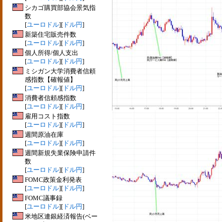
シカゴ購買部協会景気指
数
[
ユーロドル
][
ドル円
]
新築住宅販売件数
[
ユーロドル
][
ドル円
]
個人所得/個人支出
[
ユーロドル
][
ドル円
]
ミシガン大学消費者信頼
感指数【確報値】
[
ユーロドル
][
ドル円
]
消費者信頼感指数
[
ユーロドル
][
ドル円
]
雇用コスト指数
[
ユーロドル
][
ドル円
]
週間原油在庫
[
ユーロドル
][
ドル円
]
週間新規失業保険申請件
数
[
ユーロドル
][
ドル円
]
FOMC政策金利発表
[
ユーロドル
][
ドル円
]
FOMC議事録
[
ユーロドル
][
ドル円
]
米地区連銀経済報告(ベー