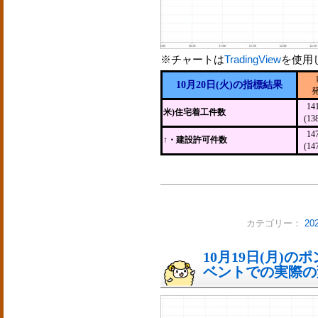
※チャートは
TradingView
を使用
10月20日(火)の指標結果
14
米)住宅着工件数
(13
14
↑・建設許可件数
(14
カテゴリー：
2
10月19日(月)
ベントでの実際の変動