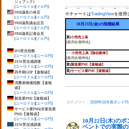
ジュブック)
[
ユーロドル
][
ドル円
]
FRB議長の発言
※チャートは
TradingView
を使用
[
ユーロドル
][
ドル円
]
FRB議長議会証言
10月23日(金)の指標結果
[
ユーロドル
][
ドル円
]
FRB議長記者会見
英)
小売売上高
[
ユーロドル
][
ドル円
]
[前月比/前年比]
IFO景況指数
↑
・
小売売上高【除自動車】
[
ユーロドル
][
ユーロ円
]
[前月比/前年比]
ZEW景況感調査
英)
製造業PMI【速報値】
[
ユーロドル
][
ユーロ円
]
英)
サービス業PMI【速報値】
四半期GDP【速報値】
[
ユーロドル
][
ユーロ円
]
消費者物価指数【速報
値】
[
ユーロドル
][
ユーロ円
]
製造業PMI【速報値】
カテゴリー：
2020年10月英ポンド円
[
ユーロドル
][
ユーロ円
]
サービス業PMI(非製造業
PMI)【速報値】
[
ユーロドル
][
ユーロ円
]
10月22日(木)
ZEW景況感調査
ベントでの実際の変動