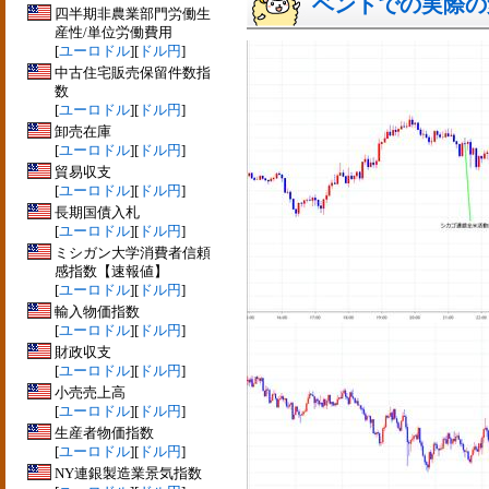
ベントでの実際の変動
四半期非農業部門労働生
産性/単位労働費用
[
ユーロドル
][
ドル円
]
中古住宅販売保留件数指
数
[
ユーロドル
][
ドル円
]
卸売在庫
[
ユーロドル
][
ドル円
]
貿易収支
[
ユーロドル
][
ドル円
]
長期国債入札
[
ユーロドル
][
ドル円
]
ミシガン大学消費者信頼
感指数【速報値】
[
ユーロドル
][
ドル円
]
輸入物価指数
[
ユーロドル
][
ドル円
]
財政収支
[
ユーロドル
][
ドル円
]
小売売上高
[
ユーロドル
][
ドル円
]
生産者物価指数
[
ユーロドル
][
ドル円
]
NY連銀製造業景気指数