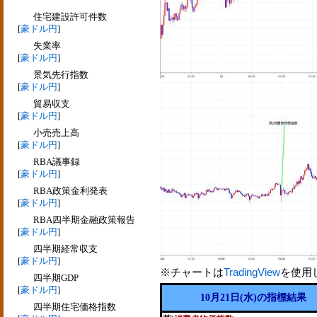
住宅建設許可件数
[
豪ドル円
]
失業率
[
豪ドル円
]
景気先行指数
[
豪ドル円
]
貿易収支
[
豪ドル円
]
小売売上高
[
豪ドル円
]
RBA議事録
[
豪ドル円
]
RBA政策金利発表
[
豪ドル円
]
RBA四半期金融政策報告
[
豪ドル円
]
四半期経常収支
[
豪ドル円
]
※チャートは
TradingView
を使用
四半期GDP
[
豪ドル円
]
10月21日(水)の指標結果
四半期住宅価格指数