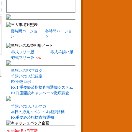
夏時間バージョ
冬時間バージョ
ン
ン
零式フリー版
零式羊飼い版
壱式フリー版
new
羊飼いのFXブログ
羊飼いのFX記録室
FX比較ロボ
FX！重要経済指標直前通知システム
FX口座開設キャンペーン徹底調査
羊飼いのFXメルマガ
本日の必見イベント＆経済指標
FX重要経済指標直前通知
2026年8月3日更新