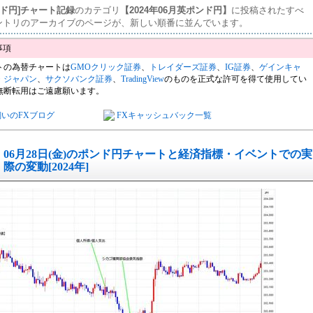
ンド円]チャート記録
のカテゴリ
【2024年06月英ポンド円】
に投稿されたすべ
ントリのアーカイブのページが、新しい順番に並んでいます。
トの為替チャートは
GMOクリック証券
、
トレイダーズ証券
、
IG証券
、
ゲインキャ
・ジャパン
、
サクソバンク証券
、
TradingView
のものを正式な許可を得て使用してい
無断転用はご遠慮願います。
飼いのFXブログ
FXキャッシュバック一覧
06月28日(金)のポンド円チャートと経済指標・イベントでの実
際の変動[2024年]