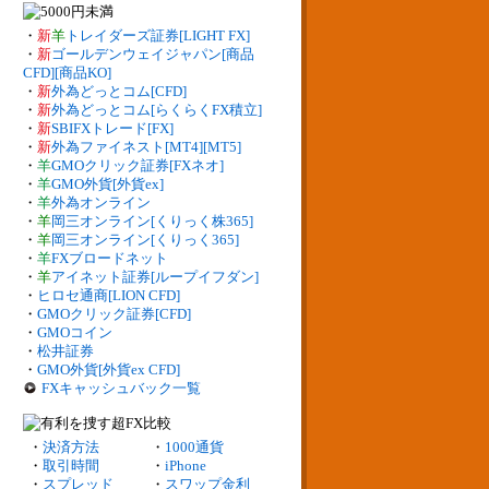
・
新
羊
トレイダーズ証券[LIGHT FX]
・
新
ゴールデンウェイジャパン[商品
CFD][商品KO]
・
新
外為どっとコム[CFD]
・
新
外為どっとコム[らくらくFX積立]
・
新
SBIFXトレード[FX]
・
新
外為ファイネスト[MT4][MT5]
・
羊
GMOクリック証券[FXネオ]
・
羊
GMO外貨[外貨ex]
・
羊
外為オンライン
・
羊
岡三オンライン[くりっく株365]
・
羊
岡三オンライン[くりっく365]
・
羊
FXブロードネット
・
羊
アイネット証券[ループイフダン]
・
ヒロセ通商[LION CFD]
・
GMOクリック証券[CFD]
・
GMOコイン
・
松井証券
・
GMO外貨[外貨ex CFD]
FXキャッシュバック一覧
・
決済方法
・
1000通貨
・
取引時間
・
iPhone
・
スプレッド
・
スワップ金利