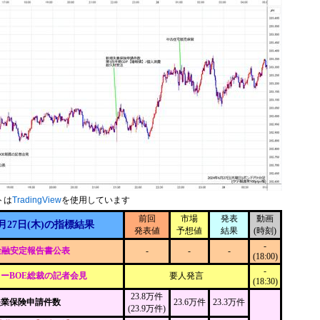
トは
TradingView
を使用しています
前回
市場
発表
動画
月27日(木)の指標結果
発表値
予想値
結果
(時刻)
-
金融安定報告書公表
-
-
-
(18:00)
-
ーBOE総裁の記者会見
要人発言
(18:30)
23.8万件
失業保険申請件数
23.6万件
23.3万件
(23.9万件)