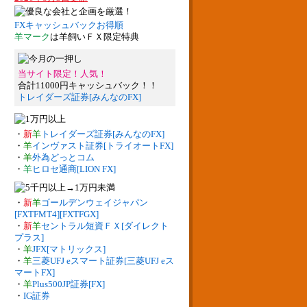
FXキャッシュバックお得順
羊マーク
は羊飼いＦＸ限定特典
当サイト限定！人気！
合計11000円キャッシュバック！！
トレイダーズ証券[みんなのFX]
・
新
羊
トレイダーズ証券[みんなのFX]
・
羊
インヴァスト証券[トライオートFX]
・
羊
外為どっとコム
・
羊
ヒロセ通商[LION FX]
・
新
羊
ゴールデンウェイジャパン
[FXTFMT4][FXTFGX]
・
新
羊
セントラル短資ＦＸ[ダイレクト
プラス]
・
羊
JFX[マトリックス]
・
羊
三菱UFJ eスマート証券[三菱UFJ eス
マートFX]
・
羊
Plus500JP証券[FX]
・
IG証券