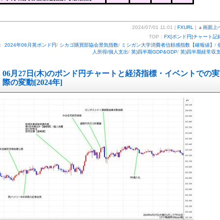
2024/07/01 11:01 |
FXURL
| ▲
画面上
TOP：
FX[ポンド円]チャート記
：
2024年06月英ポンド円
/
シカゴ購買部協会景気指数
/
ミシガン大学消費者信頼感指数【確報値】
/
人所得/個人支出
/
英)四半期GDP&GDP
/
英)四半期経常収
06月27日(木)のポンド円チャートと経済指標・イベントでの実
際の変動[2024年]