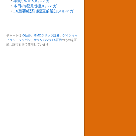
・
羊飼いのFXメルマガ
・
本日の経済指標メルマガ
・
FX重要経済指標直前通知メルマガ
チャートは
IG証券
、
GMOクリック証券
、
ゲインキャ
ピタル・ジャパン
、
サクソバンクFX証券
のものを正
式に許可を得て使用しています