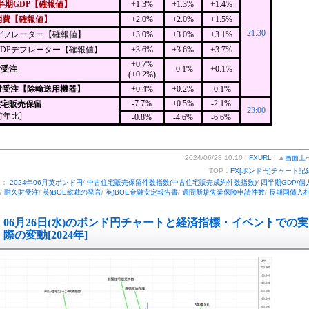
半期GDP【確報値】
+1.3%
+1.3%
+1.4%
消費【確報値】
+2.0%
+2.0%
+1.5%
21:30
Pデフレーター【確報値】
+3.0%
+3.0%
+3.1%
GDPデフレーター【確報値】
+3.6%
+3.6%
+3.7%
+0.7%
財受注
-0.1%
+0.1%
(+0.2%)
財受注【除輸送用機器】
+0.4%
+0.2%
-0.1%
-7.7%
+0.5%
-2.1%
住宅販売保留
23:00
前年比]
-0.8%
-4.6%
-6.6%
2024/06/28 10:10 |
FXURL
| ▲
画面上
TOP：
FX[ポンド円]チャート記
ー：
2024年06月英ポンド円
/
中古住宅販売保留件数指数(中古住宅販売成約件数指数)
/
四半期GDP/個
/
耐久財受注
/
英)BOE総裁の発言
/
英)BOE金融安定報告書
/
週間新規失業保険申請件数
/
長期国債入
06月26日(水)のポンド円チャートと経済指標・イベントでの実
際の変動[2024年]