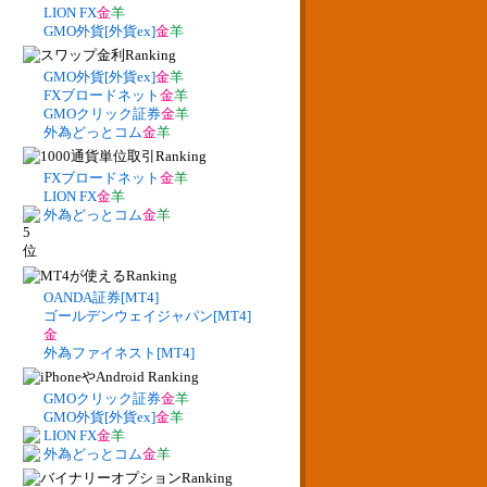
LION FX
金
羊
GMO外貨[外貨ex]
金
羊
GMO外貨[外貨ex]
金
羊
FXブロードネット
金
羊
GMOクリック証券
金
羊
外為どっとコム
金
羊
FXブロードネット
金
羊
LION FX
金
羊
外為どっとコム
金
羊
OANDA証券[MT4]
ゴールデンウェイジャパン[MT4]
金
外為ファイネスト[MT4]
GMOクリック証券
金
羊
GMO外貨[外貨ex]
金
羊
LION FX
金
羊
外為どっとコム
金
羊