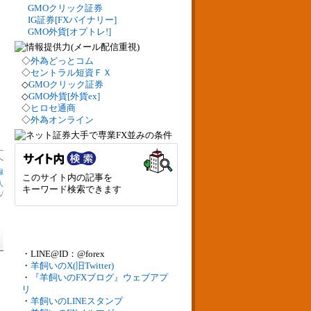
GMOクリック証券
IG証券[FXバイナリー]
GMO外貨[オプトレ!]
◇
外為どっとコム
◇
セントラル短資ＦＸ
◇
GMOクリック証券
◇
GMO外貨[外貨ex]
◇
ヒロセ通商
◇
外為オンライン
へ
録
このサイト内の記事を
人
キーワード検索できます
札
/
・LINE@ID：@forex
・
羊飼いのX(旧Twitter)
・
『羊飼いのFXブログ』ウェブアプ
リ
・
羊飼いのLINEスタンプ