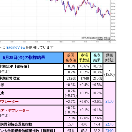
トは
TradingView
を使用しています
前回
市場
発表
動画
6月28日(金)の指標結果
発表値
予想値
結果
(時刻)
+0.6%
+0.6%
+0.7%
四半期GDP【確報値】
-
前年比]
+0.2%
+0.2%
+0.3%
(15:00)
四半期経常収支
-212億
-176億
-210億
所得
+0.3%
+0.4%
+0.5%
+0.2%
支出
+0.3%
+0.2%
(+0.1%)
21:30
デフレーター
+2.7%
+2.6%
+2.6%
+0.2%
+0.1%
+0.1%
コア・デフレーター
(+0.3%)
前年比]
+2.8%
+2.6%
+2.6%
ゴ購買部協会景気指数
35.4
40.0
47.4
22:45
ガン大学消費者信頼感指数【確報値】
65.6
65.8
68.2
23:00