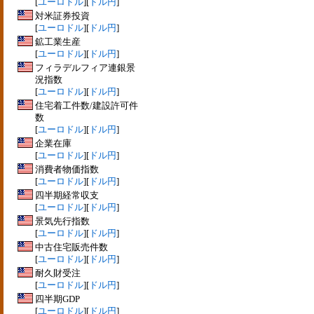
[
ユーロドル
][
ドル円
]
対米証券投資
[
ユーロドル
][
ドル円
]
鉱工業生産
[
ユーロドル
][
ドル円
]
フィラデルフィア連銀景
況指数
[
ユーロドル
][
ドル円
]
住宅着工件数/建設許可件
数
[
ユーロドル
][
ドル円
]
企業在庫
[
ユーロドル
][
ドル円
]
消費者物価指数
[
ユーロドル
][
ドル円
]
四半期経常収支
[
ユーロドル
][
ドル円
]
景気先行指数
[
ユーロドル
][
ドル円
]
中古住宅販売件数
[
ユーロドル
][
ドル円
]
耐久財受注
[
ユーロドル
][
ドル円
]
四半期GDP
[
ユーロドル
][
ドル円
]