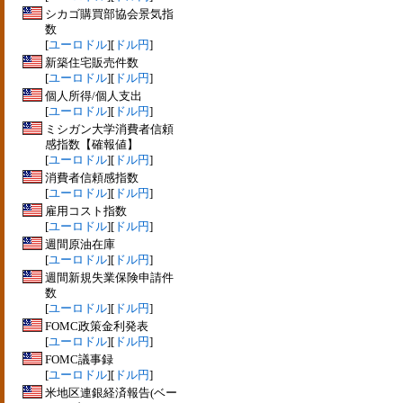
シカゴ購買部協会景気指
数
[
ユーロドル
][
ドル円
]
新築住宅販売件数
[
ユーロドル
][
ドル円
]
個人所得/個人支出
[
ユーロドル
][
ドル円
]
ミシガン大学消費者信頼
感指数【確報値】
[
ユーロドル
][
ドル円
]
消費者信頼感指数
[
ユーロドル
][
ドル円
]
雇用コスト指数
[
ユーロドル
][
ドル円
]
週間原油在庫
[
ユーロドル
][
ドル円
]
週間新規失業保険申請件
数
[
ユーロドル
][
ドル円
]
FOMC政策金利発表
[
ユーロドル
][
ドル円
]
FOMC議事録
[
ユーロドル
][
ドル円
]
米地区連銀経済報告(ベー