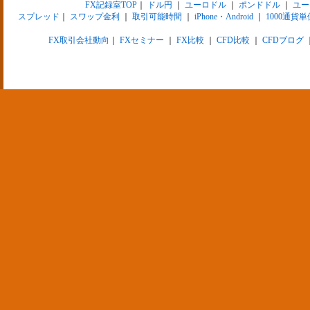
FX記録室TOP
｜
ドル円
｜
ユーロドル
｜
ポンドドル
｜
ユー
スプレッド
｜
スワップ金利
｜
取引可能時間
｜
iPhone・Android
｜
1000通貨単
FX取引会社動向
｜
FXセミナー
｜
FX比較
｜
CFD比較
｜
CFDブログ