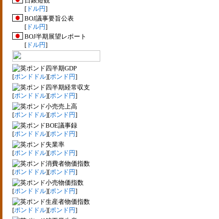
日銀短観
[
ドル円
]
BOJ議事要旨公表
[
ドル円
]
BOJ半期展望レポート
[
ドル円
]
四半期GDP
[
ポンドドル
][
ポンド円
]
四半期経常収支
[
ポンドドル
][
ポンド円
]
小売売上高
[
ポンドドル
][
ポンド円
]
BOE議事録
[
ポンドドル
][
ポンド円
]
失業率
[
ポンドドル
][
ポンド円
]
消費者物価指数
[
ポンドドル
][
ポンド円
]
小売物価指数
[
ポンドドル
][
ポンド円
]
生産者物価指数
[
ポンドドル
][
ポンド円
]