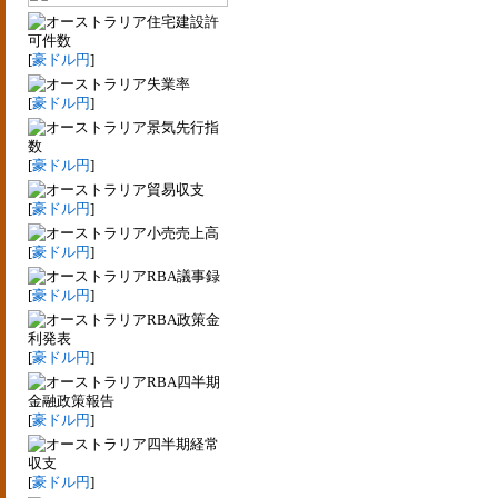
住宅建設許
可件数
[
豪ドル円
]
失業率
[
豪ドル円
]
景気先行指
数
[
豪ドル円
]
貿易収支
[
豪ドル円
]
小売売上高
[
豪ドル円
]
RBA議事録
[
豪ドル円
]
RBA政策金
利発表
[
豪ドル円
]
RBA四半期
金融政策報告
[
豪ドル円
]
四半期経常
収支
[
豪ドル円
]