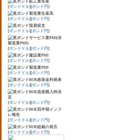
鉱工業生産
[
ポンドドル
][
ポンド円
]
製造業生産高
[
ポンドドル
][
ポンド円
]
貿易収支
[
ポンドドル
][
ポンド円
]
サービス業PMI(非
製造業PMI)
[
ポンドドル
][
ポンド円
]
建設業PMI
[
ポンドドル
][
ポンド円
]
製造業PMI
[
ポンドドル
][
ポンド円
]
BOE政策金利発表
[
ポンドドル
][
ポンド円
]
BOE資産購入枠決
定
[
ポンドドル
][
ポンド円
]
BOE四半期インフ
レ報告
[
ポンドドル
][
ポンド円
]
BOE総裁の発言
[
ポンドドル
][
ポンド円
]