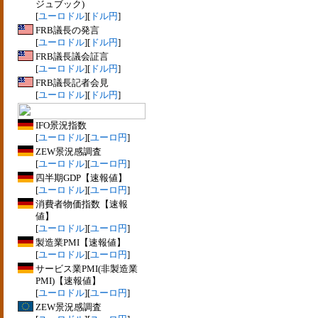
ジュブック)
[
ユーロドル
][
ドル円
]
FRB議長の発言
[
ユーロドル
][
ドル円
]
FRB議長議会証言
[
ユーロドル
][
ドル円
]
FRB議長記者会見
[
ユーロドル
][
ドル円
]
IFO景況指数
[
ユーロドル
][
ユーロ円
]
ZEW景況感調査
[
ユーロドル
][
ユーロ円
]
四半期GDP【速報値】
[
ユーロドル
][
ユーロ円
]
消費者物価指数【速報
値】
[
ユーロドル
][
ユーロ円
]
製造業PMI【速報値】
[
ユーロドル
][
ユーロ円
]
サービス業PMI(非製造業
PMI)【速報値】
[
ユーロドル
][
ユーロ円
]
ZEW景況感調査