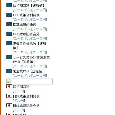
[
ユーロドル
][
ユーロ円
]
四半期GDP【速報値】
[
ユーロドル
][
ユーロ円
]
ECB政策金利発表
[
ユーロドル
][
ユーロ円
]
ECB総裁の発言
[
ユーロドル
][
ユーロ円
]
ECB総裁記者会見
[
ユーロドル
][
ユーロ円
]
消費者物価指数【速報
値】
[
ユーロドル
][
ユーロ円
]
サービス業PMI(非製造業
PMI)【速報値】
[
ユーロドル
][
ユーロ円
]
製造業PMI【速報値】
[
ユーロドル
][
ユーロ円
]
四半期GDP
[
ドル円
]
日銀政策金利発表
[
ドル円
]
日銀総裁記者会見
[
ドル円
]