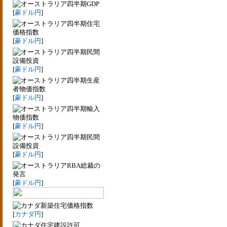
四半期GDP
[
豪ドル円
]
四半期住宅
価格指数
[
豪ドル円
]
四半期民間
設備投資
[
豪ドル円
]
四半期生産
者物価指数
[
豪ドル円
]
四半期輸入
物価指数
[
豪ドル円
]
四半期民間
設備投資
[
豪ドル円
]
RBA総裁の
発言
[
豪ドル円
]
新築住宅価格指数
[
カナダ円
]
住宅建設許可