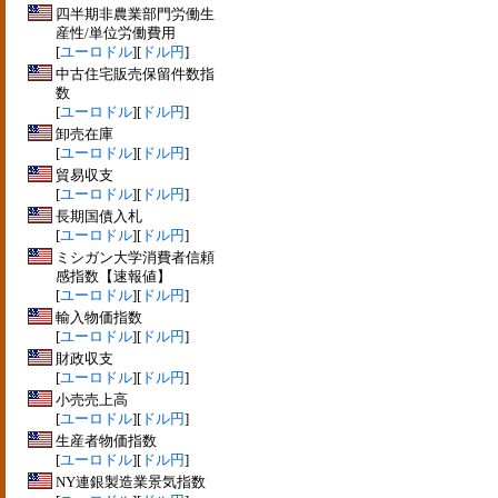
四半期非農業部門労働生
産性/単位労働費用
[
ユーロドル
][
ドル円
]
中古住宅販売保留件数指
数
[
ユーロドル
][
ドル円
]
卸売在庫
[
ユーロドル
][
ドル円
]
貿易収支
[
ユーロドル
][
ドル円
]
長期国債入札
[
ユーロドル
][
ドル円
]
ミシガン大学消費者信頼
感指数【速報値】
[
ユーロドル
][
ドル円
]
輸入物価指数
[
ユーロドル
][
ドル円
]
財政収支
[
ユーロドル
][
ドル円
]
小売売上高
[
ユーロドル
][
ドル円
]
生産者物価指数
[
ユーロドル
][
ドル円
]
NY連銀製造業景気指数