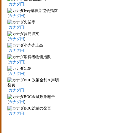
[
カナダ円
]
Ivey購買部協会指数
[
カナダ円
]
失業率
[
カナダ円
]
貿易収支
[
カナダ円
]
小売売上高
[
カナダ円
]
消費者物価指数
[
カナダ円
]
GDP
[
カナダ円
]
BOC政策金利＆声明
発表
[
カナダ円
]
BOC金融政策報告
[
カナダ円
]
BOC総裁の発言
[
カナダ円
]