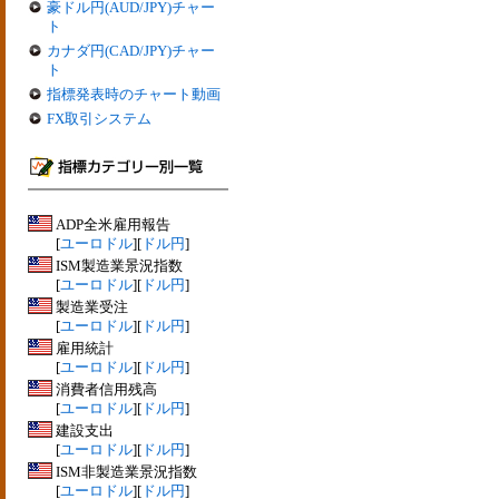
豪ドル円(AUD/JPY)チャー
ト
カナダ円(CAD/JPY)チャー
ト
指標発表時のチャート動画
FX取引システム
ADP全米雇用報告
[
ユーロドル
][
ドル円
]
ISM製造業景況指数
[
ユーロドル
][
ドル円
]
製造業受注
[
ユーロドル
][
ドル円
]
雇用統計
[
ユーロドル
][
ドル円
]
消費者信用残高
[
ユーロドル
][
ドル円
]
建設支出
[
ユーロドル
][
ドル円
]
ISM非製造業景況指数
[
ユーロドル
][
ドル円
]