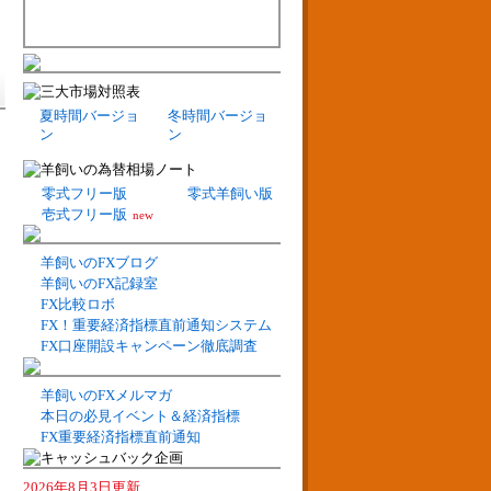
夏時間バージョ
冬時間バージョ
ン
ン
零式フリー版
零式羊飼い版
壱式フリー版
new
羊飼いのFXブログ
羊飼いのFX記録室
FX比較ロボ
FX！重要経済指標直前通知システム
FX口座開設キャンペーン徹底調査
羊飼いのFXメルマガ
本日の必見イベント＆経済指標
FX重要経済指標直前通知
2026年8月3日更新