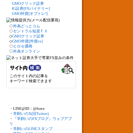
GMOクリック証券
IG証券[FXバイナリー]
GMO外貨[オプトレ!]
◇
外為どっとコム
◇
セントラル短資ＦＸ
◇
GMOクリック証券
◇
GMO外貨[外貨ex]
◇
ヒロセ通商
◇
外為オンライン
このサイト内の記事を
キーワード検索できます
・LINE@ID：@forex
・
羊飼いのX(旧Twitter)
・
『羊飼いのFXブログ』ウェブアプ
リ
・
羊飼いのLINEスタンプ