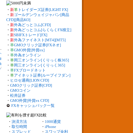
・
新
羊
トレイダーズ証券[LIGHT FX]
・
新
ゴールデンウェイジャパン[商品
CFD][商品KO]
・
新
外為どっとコム[CFD]
・
新
外為どっとコム[らくらくFX積立]
・
新
SBIFXトレード[FX]
・
新
外為ファイネスト[MT4][MT5]
・
羊
GMOクリック証券[FXネオ]
・
羊
GMO外貨[外貨ex]
へ
・
羊
外為オンライン
録
・
羊
岡三オンライン[くりっく株365]
油
・
羊
岡三オンライン[くりっく365]
札
/
・
羊
FXブロードネット
・
羊
アイネット証券[ループイフダン]
・
ヒロセ通商[LION CFD]
・
GMOクリック証券[CFD]
・
GMOコイン
・
松井証券
・
GMO外貨[外貨ex CFD]
FXキャッシュバック一覧
・
決済方法
・
1000通貨
・
取引時間
・
iPhone
・
スプレッド
・
スワップ金利