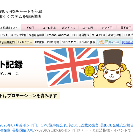
飼いがFXチャートを記録
取引システムを徹底調査
トはプロモーションを含みます
2025年07月英ポンド円
,
FOMC議事録公表
,
英)BOE総裁の発言
,
英)BOE金融安定報
油在庫
,
長期国債入札
>>07月09日(水)のポンド円チャートと経済指標・イベントで