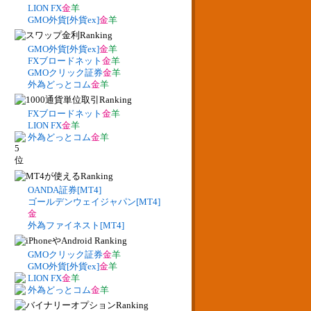
LION FX
金
羊
GMO外貨[外貨ex]
金
羊
GMO外貨[外貨ex]
金
羊
FXブロードネット
金
羊
GMOクリック証券
金
羊
外為どっとコム
金
羊
FXブロードネット
金
羊
LION FX
金
羊
外為どっとコム
金
羊
OANDA証券[MT4]
ゴールデンウェイジャパン[MT4]
金
外為ファイネスト[MT4]
GMOクリック証券
金
羊
GMO外貨[外貨ex]
金
羊
LION FX
金
羊
外為どっとコム
金
羊