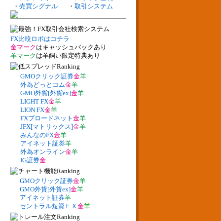
・
売買シグナル
・
取引システム
FX比較ロボはコチラ
金マーク
はキャッシュバックあり
羊マーク
は羊飼い限定特典あり
GMOクリック証券
金
羊
外為どっとコム
金
羊
GMO外貨[外貨ex]
金
羊
LIGHT FX
金
羊
LION FX
金
羊
FXブロードネット
金
羊
JFX[マトリックス]
金
羊
みんなのFX
金
羊
アイネット証券
羊
外為オンライン
金
羊
IG証券
金
GMOクリック証券
金
羊
GMO外貨[外貨ex]
金
羊
アイネット証券
羊
セントラル短資ＦＸ
金
羊