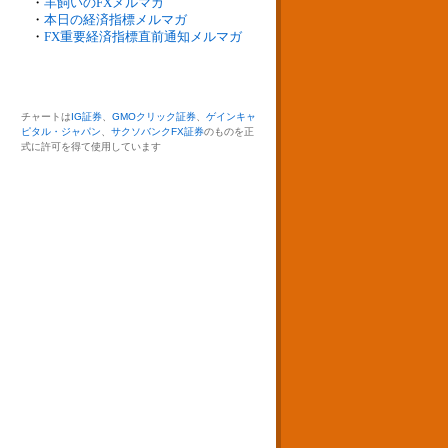
・
羊飼いのFXメルマガ
・
本日の経済指標メルマガ
・
FX重要経済指標直前通知メルマガ
チャートは
IG証券
、
GMOクリック証券
、
ゲインキャ
ピタル・ジャパン
、
サクソバンクFX証券
のものを正
式に許可を得て使用しています