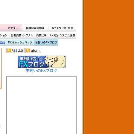
羊飼いのFXブログ
告