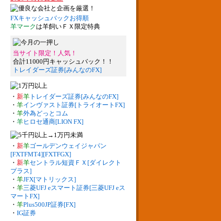
FXキャッシュバックお得順
羊マーク
は羊飼いＦＸ限定特典
当サイト限定！人気！
合計11000円キャッシュバック！！
トレイダーズ証券[みんなのFX]
・
新
羊
トレイダーズ証券[みんなのFX]
・
羊
インヴァスト証券[トライオートFX]
・
羊
外為どっとコム
・
羊
ヒロセ通商[LION FX]
・
新
羊
ゴールデンウェイジャパン
[FXTFMT4][FXTFGX]
・
新
羊
セントラル短資ＦＸ[ダイレクト
プラス]
・
羊
JFX[マトリックス]
・
羊
三菱UFJ eスマート証券[三菱UFJ eス
マートFX]
・
羊
Plus500JP証券[FX]
・
IG証券