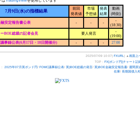
トは
TradingView
を使用しています
前回
市場
発表
動画
7月9日(水)の指標結果
発表値
予想値
結果
(時刻)
-
金融安定報告書公表
-
-
-
(18:30)
-
ーBOE総裁の記者会見
要人発言
(19:00)
C議事録公表(6月17日・18日開催分)
-
-
-
27:00
2025/07/09 10:07|
FXURL
| ▲
画面上
TOP：
FX[ポンド円]チャート記
ー：
2025年07月英ポンド円
/
FOMC議事録公表
/
英)BOE総裁の発言
/
英)BOE金融安定報告書
/
週間原
在庫
/
長期国債入